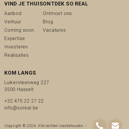
VIND JE THUIS
ONTDEK SO REAL
(Aanbod)
(Ontmoet ons)
Aanbod
Ontmoet ons
(Verhuur)
(Blog)
Verhuur
Blog
(Coming soon)
(Vacatures)
Coming soon
Vacatures
(Expertise)
Expertise
(Investeren)
Investeren
(Realisaties)
Realisaties
KOM LANGS
Luikersteenweg 227
3500 Hasselt
+32 475 22 27 22
info@soreal.be
Copyright © 2026. Alle rechten voorbehouden. •