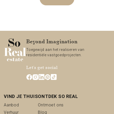
Beyond Imagination
Toegewijd aan het realiseren van
residentiële vastgoedprojecten.
Let's get social
VIND JE THUIS
ONTDEK SO REAL
(Aanbod)
(Ontmoet ons)
Aanbod
Ontmoet ons
(Verhuur)
(Blog)
Verhuur
Blog