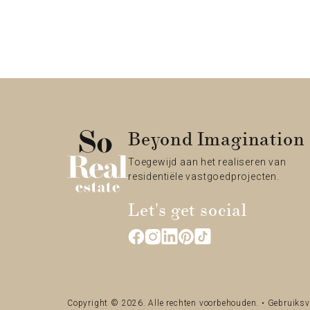
Beyond Imagination
Toegewijd aan het realiseren van
residentiële vastgoedprojecten.
Let's get social
Copyright © 2026. Alle rechten voorbehouden. •
Gebruiksv