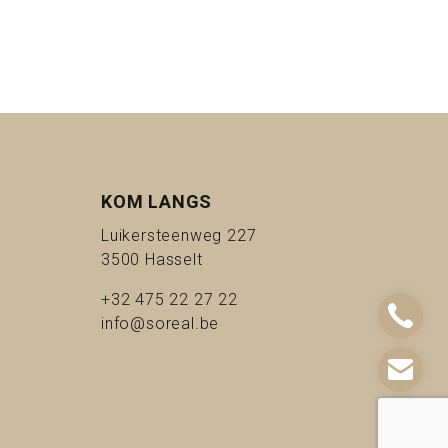
KOM LANGS
t ons)
Luikersteenweg 227
3500 Hasselt
)
+32 475 22 27 22
info@soreal.be