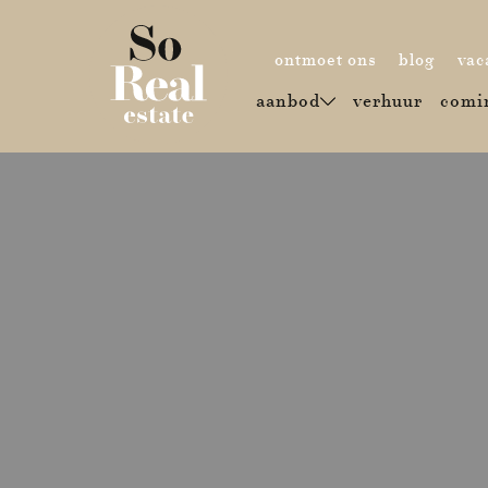
(ontmoet ons
(blog)
ontmoet ons
blog
vac
(verhuu
aanbod
verhuur
comi