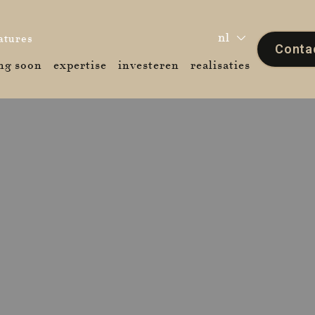
nl
)
(vacatures)
atures
Conta
r)
(coming soon)
(expertise)
(investeren)
(realisaties
ng soon
expertise
investeren
realisaties