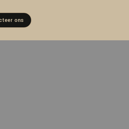
cteer ons
)