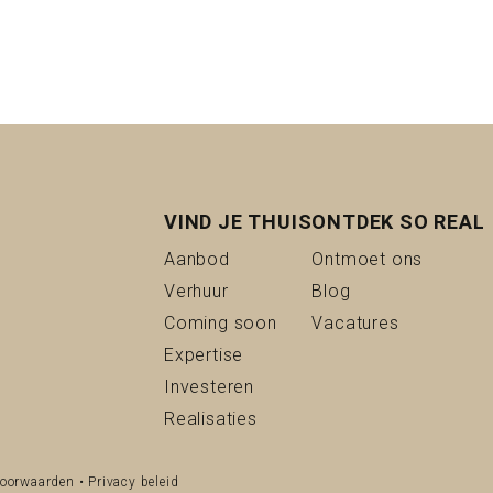
VIND JE THUIS
ONTDEK SO REAL
(Aanbod)
(Ontmoe
Aanbod
Ontmoet ons
(Verhuur)
(Blog)
Verhuur
Blog
(Coming soon)
(Vacatures
Coming soon
Vacatures
(Expertise)
Expertise
(Investeren)
Investeren
(Realisaties)
Realisaties
oorwaarden
•
Privacy beleid