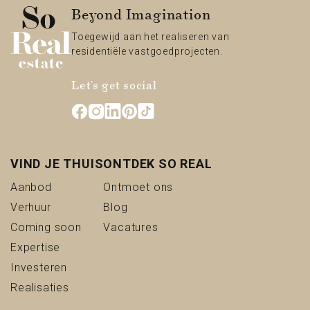
Beyond Imagination
Toegewijd aan het realiseren van
residentiële vastgoedprojecten.
Let's get social
VIND JE THUIS
ONTDEK SO REAL
(Aanbod)
(Ontmoet ons)
Aanbod
Ontmoet ons
(Verhuur)
(Blog)
Verhuur
Blog
(Coming soon)
(Vacatures)
Coming soon
Vacatures
(Expertise)
Expertise
(Investeren)
Investeren
(Realisaties)
Realisaties