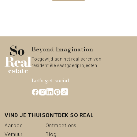
Beyond Imagination
Toegewijd aan het realiseren van
residentiële vastgoedprojecten.
Let's get social
VIND JE THUIS
ONTDEK SO REAL
(Aanbod)
(Ontmoet ons)
Aanbod
Ontmoet ons
(Verhuur)
(Blog)
Verhuur
Blog