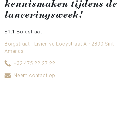
kennismaken tijdens de
lanceringsweek!
B1.1 Borgstraat
Borgstraat - Livien vd Looystraat A • 2890 Sint-
Amands
+32 475 22 27 22
Neem contact op