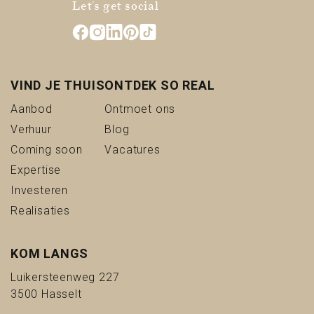
Let's get social
VIND JE THUIS
ONTDEK SO REAL
(Aanbod)
(Ontmoet ons)
Aanbod
Ontmoet ons
(Verhuur)
(Blog)
Verhuur
Blog
(Coming soon)
(Vacatures)
Coming soon
Vacatures
(Expertise)
Expertise
(Investeren)
Investeren
(Realisaties)
Realisaties
KOM LANGS
Luikersteenweg 227
3500 Hasselt