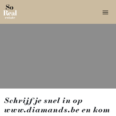
Togg
Schrijf je snel in op
www.diamands.be en kom