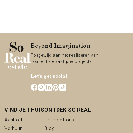
Beyond Imagination
Toegewijd aan het realiseren van
residentiële vastgoedprojecten.
Let's get social
VIND JE THUIS
ONTDEK SO REAL
(Aanbod)
(Ontmoet ons)
Aanbod
Ontmoet ons
(Verhuur)
(Blog)
Verhuur
Blog