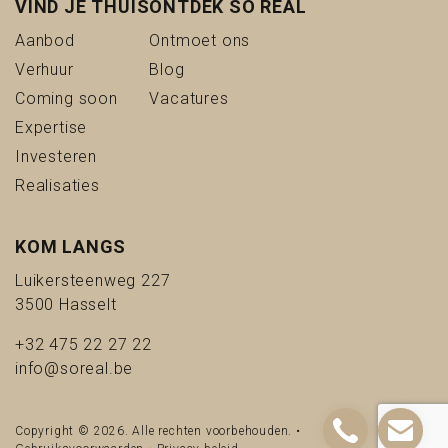
VIND JE THUIS
ONTDEK SO REAL
(Aanbod)
(Ontmoet ons)
Aanbod
Ontmoet ons
(Verhuur)
(Blog)
Verhuur
Blog
(Coming soon)
(Vacatures)
Coming soon
Vacatures
(Expertise)
Expertise
(Investeren)
Investeren
(Realisaties)
Realisaties
KOM LANGS
Luikersteenweg 227
3500 Hasselt
+32 475 22 27 22
info@soreal.be
Copyright © 2026. Alle rechten voorbehouden. •