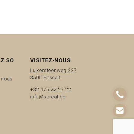
Z SO
VISITEZ-NOUS
Luikersteenweg 227
3500 Hasselt
(à propos de nous)
 nous
+32 475 22 27 22
info@soreal.be