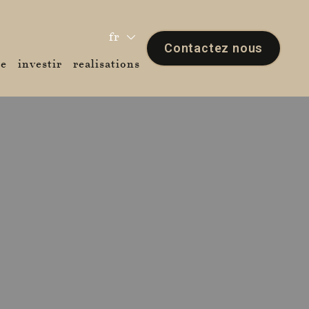
fr
s de nous)
blog)
Contactez nous
(expertise)
(investir)
(realisations)
se
investir
realisations