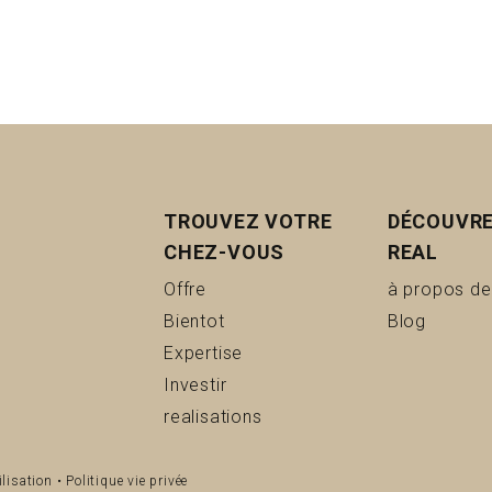
TROUVEZ VOTRE
DÉCOUVRE
CHEZ-VOUS
REAL
(Offre)
Offre
à propos de
(Bientot)
(Blog)
Bientot
Blog
(Expertise)
Expertise
(Investir)
Investir
(realisations)
realisations
ilisation
•
Politique vie privée