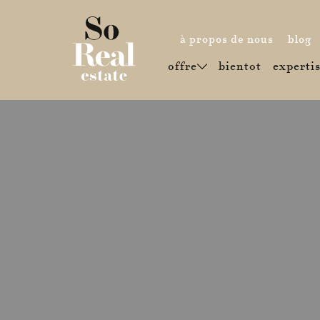
(à propo
(
à propos de nous
blog
(bientot)
offre
bientot
experti