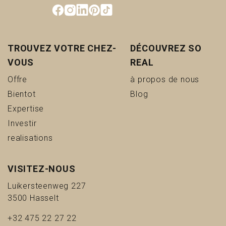
TROUVEZ VOTRE CHEZ-
DÉCOUVREZ SO
VOUS
REAL
(Offre)
(à pro
Offre
à propos de nous
(Bientot)
(Blog)
Bientot
Blog
(Expertise)
Expertise
(Investir)
Investir
(realisations)
realisations
VISITEZ-NOUS
Luikersteenweg 227
3500 Hasselt
+32 475 22 27 22