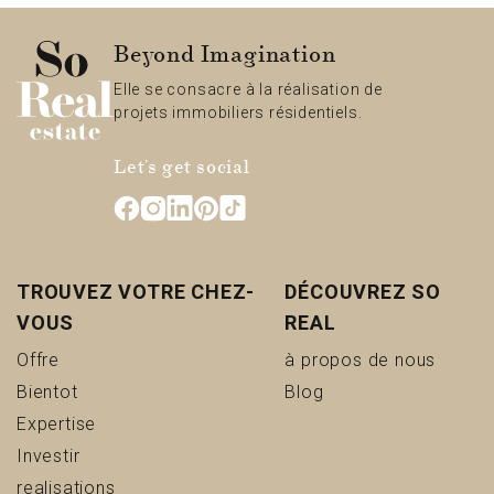
Beyond Imagination
Elle se consacre à la réalisation de
projets immobiliers résidentiels.
Let's get social
TROUVEZ VOTRE CHEZ-
DÉCOUVREZ SO
VOUS
REAL
(Offre)
(à pro
Offre
à propos de nous
(Bientot)
(Blog)
Bientot
Blog
(Expertise)
Expertise
(Investir)
Investir
(realisations)
realisations