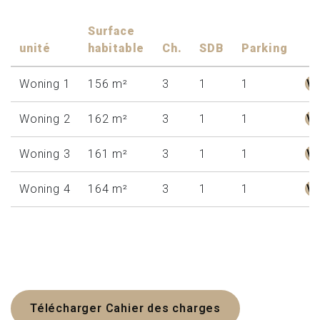
Surface
unité
habitable
Ch.
SDB
Parking
Woning 1
156 m²
3
1
1
V
Woning 2
162 m²
3
1
1
V
Woning 3
161 m²
3
1
1
V
Woning 4
164 m²
3
1
1
V
Télécharger Cahier des charges