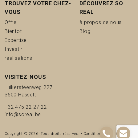
TROUVEZ VOTRE CHEZ-
DÉCOUVREZ SO
VOUS
REAL
(Offre)
(à pro
Offre
à propos de nous
(Bientot)
(Blog)
Bientot
Blog
(Expertise)
Expertise
(Investir)
Investir
(realisations)
realisations
VISITEZ-NOUS
Luikersteenweg 227
3500 Hasselt
+32 475 22 27 22
info@soreal.be
Copyright © 2026. Tous droits réservés. •
Conditions d'utilisation
•